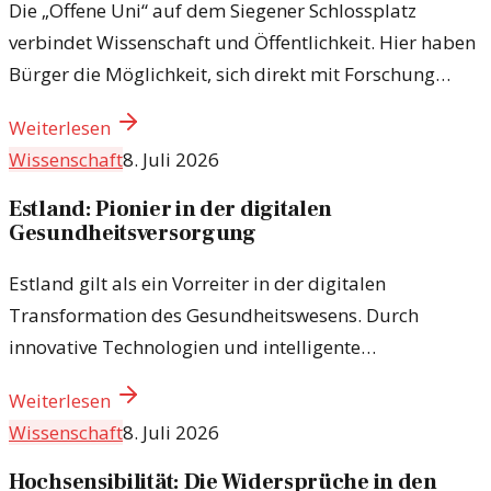
Die „Offene Uni“ auf dem Siegener Schlossplatz
verbindet Wissenschaft und Öffentlichkeit. Hier haben
Bürger die Möglichkeit, sich direkt mit Forschung
auseinanderzusetzen und zu partizipieren.
Weiterlesen
Wissenschaft
8. Juli 2026
Estland: Pionier in der digitalen
Gesundheitsversorgung
Estland gilt als ein Vorreiter in der digitalen
Transformation des Gesundheitswesens. Durch
innovative Technologien und intelligente
Datenstrategien transformiert das Land seine
Weiterlesen
Gesundheitsversorgung und verbessert die
Wissenschaft
8. Juli 2026
Patientenversorgung.
Hochsensibilität: Die Widersprüche in den