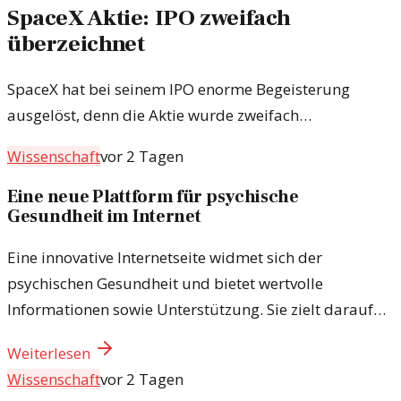
SpaceX Aktie: IPO zweifach
überzeichnet
SpaceX hat bei seinem IPO enorme Begeisterung
ausgelöst, denn die Aktie wurde zweifach
überzeichnet. Dies zeigt das hohe Vertrauen in die
Wissenschaft
vor 2 Tagen
Zukunft des Unternehmens und der Raumfahrt. In
diesem Artikel werfen wir einen Blick auf die
Eine neue Plattform für psychische
Gesundheit im Internet
Auswirkungen und die Bedeutung dieser Entwicklung.
Eine innovative Internetseite widmet sich der
psychischen Gesundheit und bietet wertvolle
Informationen sowie Unterstützung. Sie zielt darauf
ab, das Bewusstsein für mentale Herausforderungen
Weiterlesen
zu schärfen und Hilfe zu leisten.
Wissenschaft
vor 2 Tagen