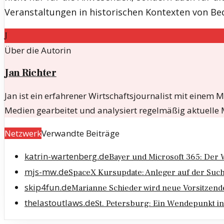
Veranstaltungen in historischen Kontexten von Be
J
Über die Autorin
Jan Richter
Jan ist ein erfahrener Wirtschaftsjournalist mit einem 
Medien gearbeitet und analysiert regelmäßig aktuelle 
Netzwerk
Verwandte Beiträge
katrin-wartenberg.de
Bayer und Microsoft 365: Der 
mjs-mw.de
SpaceX Kursupdate: Anleger auf der Suc
skip4fun.de
Marianne Schieder wird neue Vorsitzend
thelastoutlaws.de
St. Petersburg: Ein Wendepunkt i