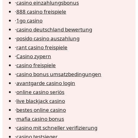
·
casino einzahlungsbonus
·
888 casino freispiele
·
1go casino
·
casino deutschland bewertung
·
posido casino auszahlung
·
rant casino freispiele
·
Casino zypern
·
casino freispiele
·
casino bonus umsatzbedingungen
·
avantgarde casino login
·
online casino seriös
·
live blackjack casino
·
bestes online casino
·
mafia casino bonus
·
casino mit schneller verifizierung
·
casino testsieger