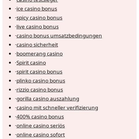
·
ice casino bonus
·
spicy casino bonus
·
live casino bonus
·
casino bonus umsatzbedingungen
·
casino sicherheit
·
boomerang casino
·
Spirit casino
·
spirit casino bonus
·
plinko casino bonus
·
rizzio casino bonus
·
gorilla casino auszahlung
·
casino mit schneller verifizierung
·
400% casino bonus
·
online casino seriös
·
online casino sofort