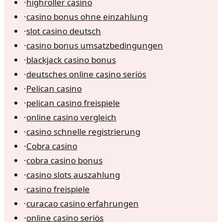
·
highroller casino
·
casino bonus ohne einzahlung
·
slot casino deutsch
·
casino bonus umsatzbedingungen
·
blackjack casino bonus
·
deutsches online casino seriös
·
Pelican casino
·
pelican casino freispiele
·
online casino vergleich
·
casino schnelle registrierung
·
Cobra casino
·
cobra casino bonus
·
casino slots auszahlung
·
casino freispiele
·
curacao casino erfahrungen
·
online casino seriös