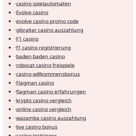
·
casino spielautomaten
·
Evolve casino
·
evolve casino promo code
·
gibraltar casino auszahlung
·
F1 casino
·
f1 casino registrierung
·
baden baden casino
·
robocat casino freispiele
·
casino willkommensbonus
·
Flagman casino
·
flagman casino erfahrungen
·
krypto casino vergleich
·
online casino vergleich
·
wazamba casino auszahlung
·
live casino bonus
·
casino testsieger