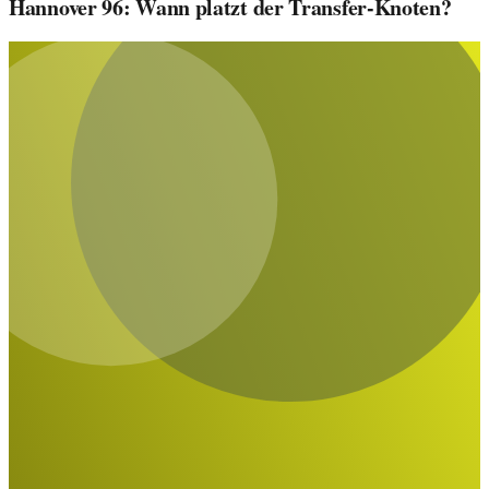
Hannover 96: Wann platzt der Transfer-Knoten?