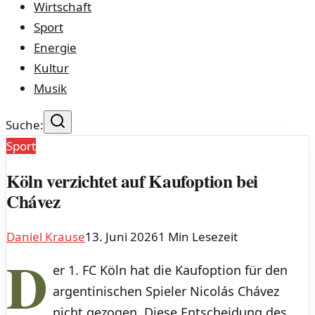
Wirtschaft
Sport
Energie
Kultur
Musik
Suche:
Sport
Köln verzichtet auf Kaufoption bei
Chávez
Daniel Krause
13. Juni 2026
1
Min Lesezeit
D
er 1. FC Köln hat die Kaufoption für den
argentinischen Spieler Nicolás Chávez
nicht gezogen. Diese Entscheidung des