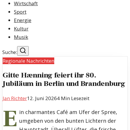
Wirtschaft
Sport
Energie
Kultur
Musik
Suche:
Regionale Nachrichten
Gitte Hænning feiert ihr 80.
Jubiläum in Berlin und Brandenburg
Jan Richter
12. Juni 2026
4
Min Lesezeit
E
in charmantes Café am Ufer der Spree,
umgeben von den bunten Lichtern der
Hauptstadt. Überall Lüfter, die frische