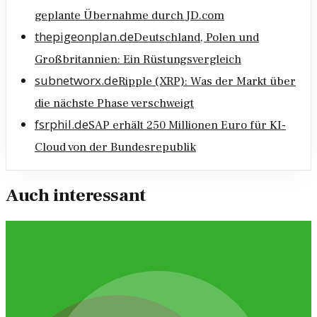
geplante Übernahme durch JD.com
thepigeonplan.de
Deutschland, Polen und
Großbritannien: Ein Rüstungsvergleich
subnetworx.de
Ripple (XRP): Was der Markt über
die nächste Phase verschweigt
fsrphil.de
SAP erhält 250 Millionen Euro für KI-
Cloud von der Bundesrepublik
Auch interessant