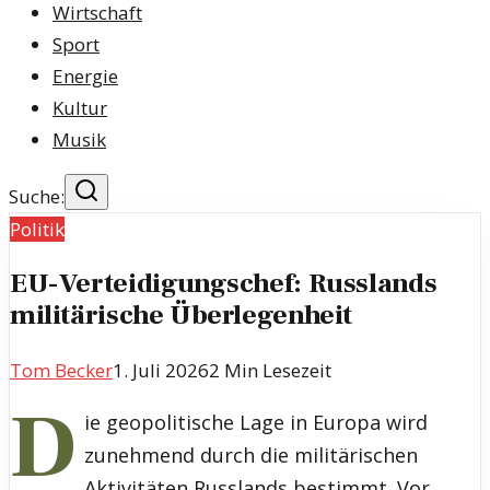
Wirtschaft
Sport
Energie
Kultur
Musik
Suche:
Politik
EU-Verteidigungschef: Russlands
militärische Überlegenheit
Tom Becker
1. Juli 2026
2
Min Lesezeit
D
ie geopolitische Lage in Europa wird
zunehmend durch die militärischen
Aktivitäten Russlands bestimmt. Vor