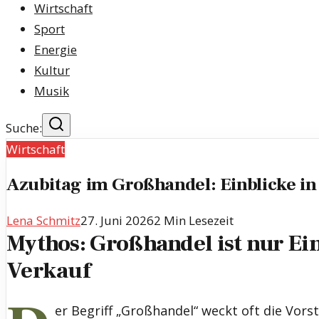
Wirtschaft
Sport
Energie
Kultur
Musik
Suche:
Wirtschaft
Azubitag im Großhandel: Einblicke in
Lena Schmitz
27. Juni 2026
2
Min Lesezeit
Mythos: Großhandel ist nur Ei
Verkauf
er Begriff „Großhandel“ weckt oft die Vors