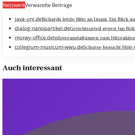
Netzwerk
Verwandte Beiträge
java-uni.de
Richards letzte Bitte an Imani: Ein Blic
dialog-nanopartikel.de
Gerichtsurteil gegen Jan 
money-office.de
Infoveranstaltungen zum Hitzeaktion
collegium-musicum-wwu.de
Schorse besucht Höfe 
Auch interessant