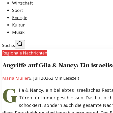
Wirtschaft
Sport
Energie
Kultur
Musik
Suche:
Regionale Nachrichten
Angriffe auf Gila & Nancy: Ein israeli
Maria Müller
6. Juli 2026
2
Min Lesezeit
G
ila & Nancy, ein beliebtes israelisches Rest
Türen für immer geschlossen. Das hat nic
schockiert, sondern auch die gesamte Nach
diese Entscheidung sind jedoch alarmierend. Das 